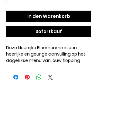
In den Warenkorb
Sofortkauf
Deze kleurrijke Bloemenmix is een
heerlijke en geurige aanvulling op het
dagelijkse menu van jouw flopping
buns of cavia’s. De zorgvuldig
samengestelde mix van bloemen,
kruiden en bladeren zorgt voor extra
variatie en stimuleert het natuurlijke
foerageergedrag.
Samenstelling:
Hibiscus, goudsbloem, kervelsteeltjes,
kamillebloemen, brandnetel, rode
klaverbloemen, paardenbloem,
peterseliesteeltjes, berkenbladeren,
zonnebloemblaadjes, rode korenbloem,