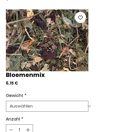
Bloemenmix
Preis
6,15 €
Gewicht
*
Anzahl
*