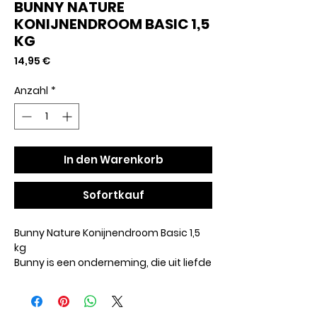
BUNNY NATURE
KONIJNENDROOM BASIC 1,5
KG
Preis
14,95 €
Anzahl
*
In den Warenkorb
Sofortkauf
Bunny Nature Konijnendroom Basic 1,5
kg
Bunny is een onderneming, die uit liefde
voor het dier werd opgericht. Het doel is
tot de dag van vandaag, het optimale,
gezonde voer voor kleine zoogdieren te