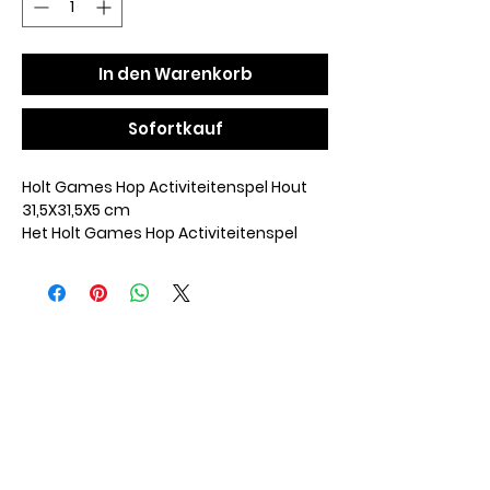
In den Warenkorb
Sofortkauf
Holt Games Hop Activiteitenspel Hout
31,5X31,5X5 cm
Het Holt Games Hop Activiteitenspel
Hout 31,5X31,5X5 cm is een leuk
intelligentiespel met draaiende
onderdelen geschikt voor honden,
katten en konijnen. Intelligentiespellen
dragen bij aan een verrijking van het
leven van jouw dier: ze gaan verveling
tegen, zorgen voor interactie tussen
dier en baas en bieden jouw huisdier
een leuke bezigheid met een traktatie
als beloning. Dit spel bestaat uit
draaiende delen die het dier opzij moet