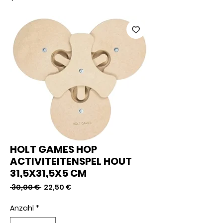
HOLT GAMES HOP
ACTIVITEITENSPEL HOUT
31,5X31,5X5 CM
Standardpreis
Sale-
 30,00 € 
22,50 €
Preis
Anzahl
*