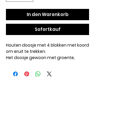
In den Warenkorb
Sofortkauf
Houten doosje met 4 blokken met koord
om eruit te trekken.
Het doosje gewoon met groente,
snacks of fruit vullen.
Bij dit speelgoed bestaan er 2
mogelijkheden om de doosjes uit te
trekken.
U plaatst het speelgoed zo, dat uw dier
het koord direct voor zich heeft en er
alleen nog maar aan hoeft te trekken.
Of u plaatst het speelgoed zo, dat uw
dier het koord van boven kan trekken.