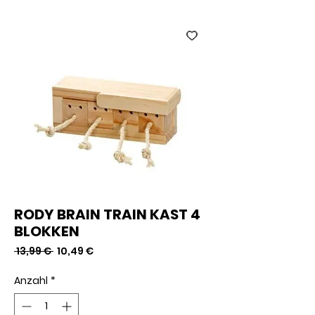
RODY BRAIN TRAIN KAST 4
BLOKKEN
Standardpreis
Sale-
 13,99 € 
10,49 €
Preis
Anzahl
*