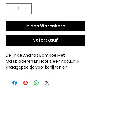
In den Warenkorb
Sofortkauf
De Trixie Ananas Bamboe Met
Maïsbladeren En Hooi is een natuurlijk
knaagspeeltje voor konijnen en
knaagdieren. Dit vrolijke speeltje in de
vorm van een ananas is gemaakt van
bamboe en maïsbladeren en gevuld
met hooi. Het stimuleert dieren om te
onderzoeken, te knagen en op een
natuurlijke manier bezig te zijn. Dankzij
de volledig natuurlijke materialen
vormt het een leuke aanvulling op het
verblijf.
- Gevuld met hooi voor extra