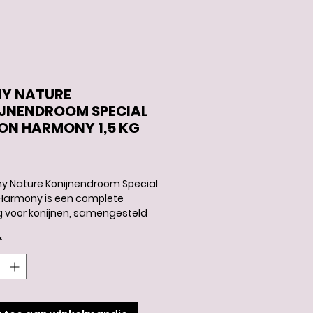
Y NATURE
JNENDROOM SPECIAL
ION HARMONY 1,5 KG
Prijs
y Nature Konijnendroom Special
 Harmony is een complete
 voor konijnen, samengesteld
elrijke grassen en een mix van
*
 en bloesems zoals kamille en
oem. Deze combinatie sluit
 het natuurlijke eetgedrag en
oor variatie binnen het
kse dieet. Het hoge vezelgehalte