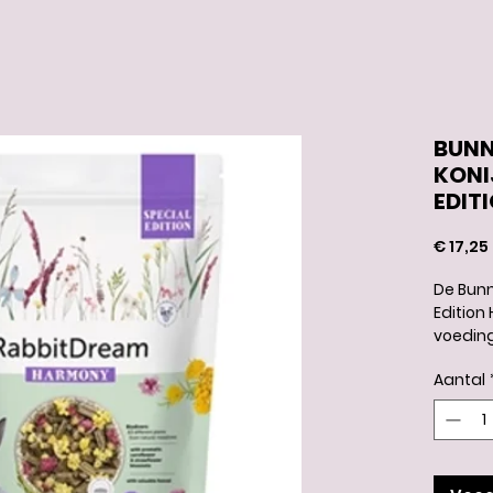
BUNN
KONI
EDIT
€ 17,25
De Bunn
Edition
voeding
uit vez
Aantal
kruiden
goudsbl
aan bij
zorgt v
dagelij