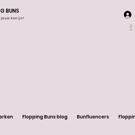
NG BUNS
r jouw konijn!
erken
Flopping Buns blog
Bunfluencers
Floppi