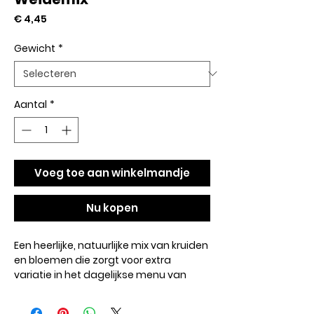
Prijs
€ 4,45
Gewicht
*
Aantal
*
Voeg toe aan winkelmandje
Nu kopen
Een heerlijke, natuurlijke mix van kruiden
en bloemen die zorgt voor extra
variatie in het dagelijkse menu van
je konijn. Deze weidemix stimuleert het
natuurlijke foerageergedrag en is een