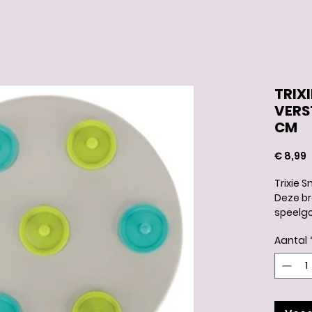
TRIX
VERS
CM
P
€ 8,99
Trixie 
Deze bra
speelgo
vakken 
Aantal
kunnen 
lekkern
van de 
te kom