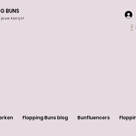
NG BUNS
r jouw konijn!
erken
Flopping Buns blog
Bunfluencers
Floppi