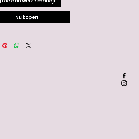
 toe aan winkelmandje
al: plastic
ng: 20 cm doorsnede
Nu kopen