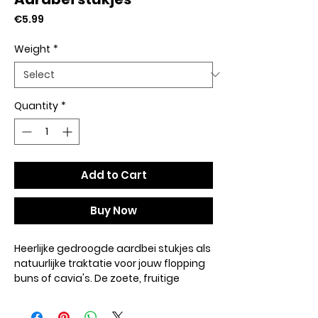
Price
€5.99
Weight
*
Quantity
*
Add to Cart
Buy Now
Heerlijke gedroogde aardbei stukjes als
natuurlijke traktatie voor
jouw flopping
buns of cavia's
. De zoete, fruitige
smaak maakt deze snack perfect als
afwisselend verwenmoment.