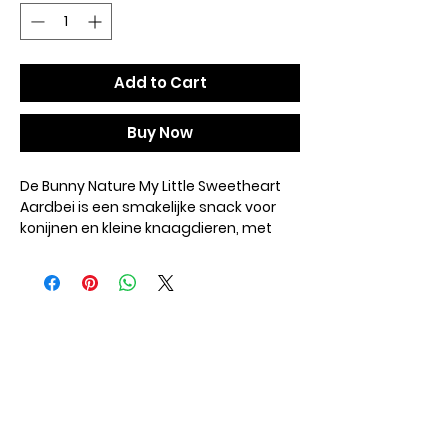
Add to Cart
Buy Now
De Bunny Nature My Little Sweetheart
Aardbei is een smakelijke snack voor
konijnen en kleine knaagdieren, met
een knapperige textuur en een fruitige
aardbeiensmaak. Deze aanvullende
lekkernij zorgt voor variatie in het
dagelijkse dieet en sluit aan bij het
natuurlijke eetgedrag van jouw dier. De
toevoeging van inuline ondersteunt de
darmfunctie en draagt bij aan een
evenwichtige spijsvertering.
Geef deze snack als smakelijke
aanvulling en breng variatie in het