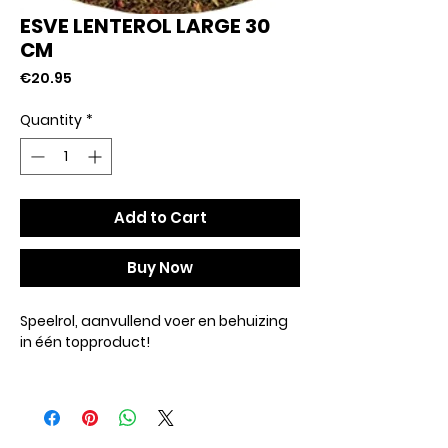
ESVE LENTEROL LARGE 30
CM
Price
€20.95
Quantity
*
Add to Cart
Buy Now
Speelrol, aanvullend voer en behuizing
in één topproduct!
Konijnen en knaagdieren zijn dol op
lenterollen, met hooi, bloemen en
kruiden. Vers van de bergeweide.