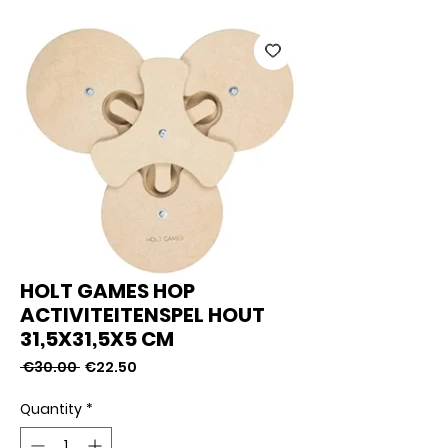
HOLT GAMES HOP
ACTIVITEITENSPEL HOUT
31,5X31,5X5 CM
Regular
Sale
 €30.00 
€22.50
Price
Price
Quantity
*