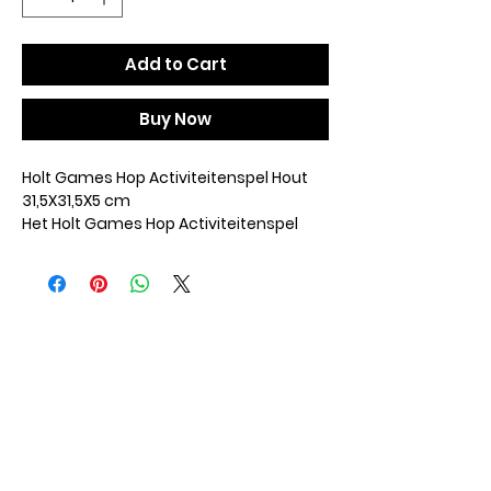
Add to Cart
Buy Now
Holt Games Hop Activiteitenspel Hout
31,5X31,5X5 cm
Het Holt Games Hop Activiteitenspel
Hout 31,5X31,5X5 cm is een leuk
intelligentiespel met draaiende
onderdelen geschikt voor honden,
katten en konijnen. Intelligentiespellen
dragen bij aan een verrijking van het
leven van jouw dier: ze gaan verveling
tegen, zorgen voor interactie tussen
dier en baas en bieden jouw huisdier
een leuke bezigheid met een traktatie
als beloning. Dit spel bestaat uit
draaiende delen die het dier opzij moet