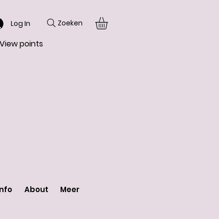
Zoeken
Log In
View points
Info
About
Meer