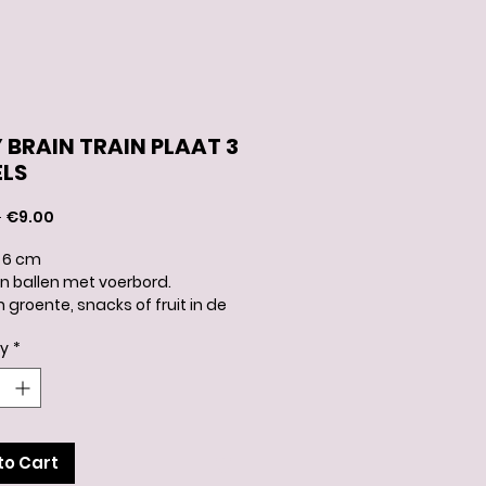
 BRAIN TRAIN PLAAT 3
LS
Regular
Sale
 
€9.00
Price
Price
x 6 cm
n ballen met voerbord.
groente, snacks of fruit in de
ingen leggen.
ty
*
 voer kan de bal makkelijker
ukt worden, bij minder voer
et steeds moeilijker.
 leert op een speelse manier zijn
 verdienen.
to Cart