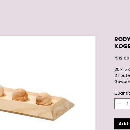
RODY
KOGE
 €12.00
30 x 15 
3 houte
Gewoon 
uitspar
Quanti
Bij veel
weggedr
wordt h
Uw dier
voer te
Add 