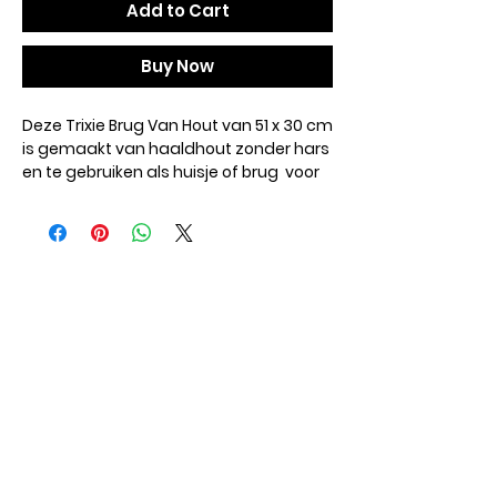
Add to Cart
Buy Now
Deze Trixie Brug Van Hout van 51 x 30 cm
is gemaakt van haaldhout zonder hars
en te gebruiken als huisje of brug voor
knaagdieren.
Deze buigbare brug van hout is een
ideale verrijking voor konijnen, cavia's
en andere knaagdieren. Je kunt deze
houten brug naast als brug ook
gebruiken als huisje. De brug is
gemaakt van naaldhout zonder hars
zodat de brug helemaal veilig is voor
dieren en ook is de lijm niet giftig. Ideaal
om onder te zitten, op te liggen of aan
te knagen dus!
- Brug van natuurhout