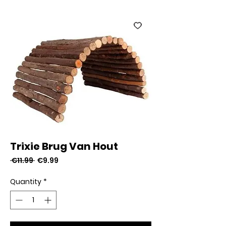
Trixie Brug Van Hout
Regular
Sale
 €11.99 
€9.99
Price
Price
Quantity
*