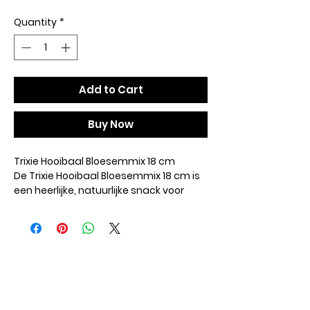
Quantity
*
Add to Cart
Buy Now
Trixie Hooibaal Bloesemmix 18 cm
De Trixie Hooibaal Bloesemmix 18 cm is
een heerlijke, natuurlijke snack voor
konijnen en knaagdieren uit ruwvoer,
met hooi en lekkere bloesems
omwikkeld met henneptouw. Helemaal
graanvrij! Deze leuke hooirol is een
gezonde snack voor jouw knaagdier
die de tandverzorging ondersteunt en
verveling tegengaat. Dit kleine
hooibaaltje bestaat uit heerlijk vers hooi