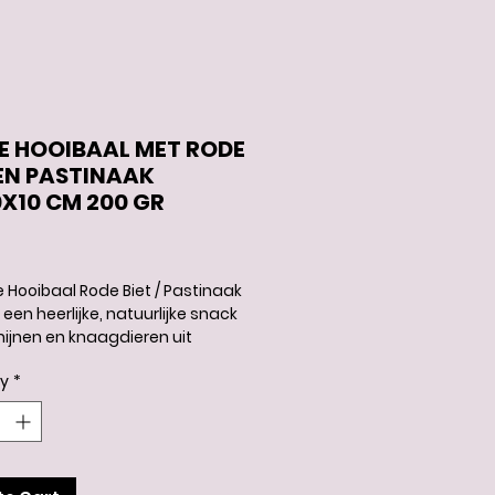
IE HOOIBAAL MET RODE
 EN PASTINAAK
0X10 CM 200 GR
rice
ie Hooibaal Rode Biet / Pastinaak
 een heerlijke, natuurlijke snack
nijnen en knaagdieren uit
, met hooi en lekkere biet en
ty
*
aak omwikkeld met henneptouw.
l graanvrij! Deze leuke hooirol
gezonde snack voor jouw
er die de tandverzorging
eunt en verveling tegengaat.