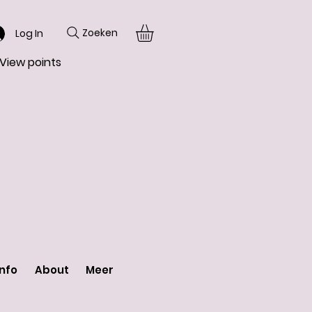
Zoeken
Log In
View points
Info
About
Meer