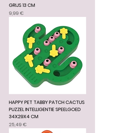
GRIJS 13 CM
Prix
9,99 €
HAPPY PET TABBY PATCH CACTUS
PUZZEL INTELLIGENTIE SPEELGOED
34X29X4 CM
Prix
25,49 €