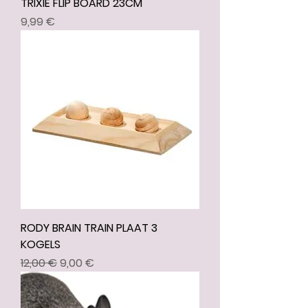
TRIXIE FLIP BOARD 23CM
Prix
9,99 €
RODY BRAIN TRAIN PLAAT 3
KOGELS
Prix original
Prix promotionnel
12,00 €
9,00 €