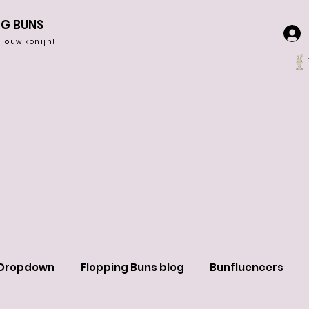
NG BUNS
r jouw konijn!
Dropdown
Flopping Buns blog
Bunfluencers