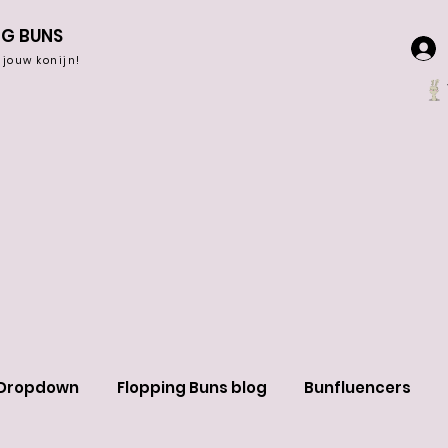
NG BUNS
r jouw konijn!
Dropdown
Flopping Buns blog
Bunfluencers