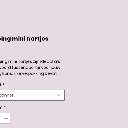
ing mini hartjes
rix
ing mini hartjes zijn ideaal als
oord tussendoortje voor jouw
g Buns. Elke verpakking bevat
sselende mix van smaken.
t
*
r is elk zakje nét even anders.
e verrassing bij iedere
tionner
ng!
té
*
baar in:
am
ram